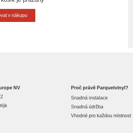
vat v nákupu
urope NV
Proč právě Parquetvinyl?
 2
Snadná instalace
lijk
Snadná údržba
Vhodné pro každou místnost