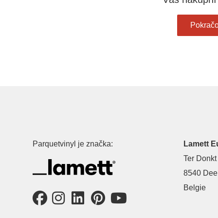
Pokračo
Parquetvinyl je značka:
Lamett E
Ter Donkt
8540 Deer
Belgie