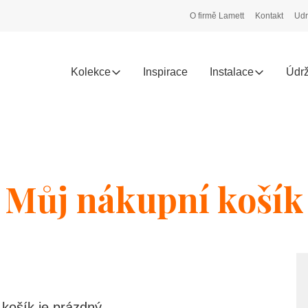
O firmě Lamett
Kontakt
Udr
Kolekce
Inspirace
Instalace
Údr
Můj nákupní košík
košík je prázdný