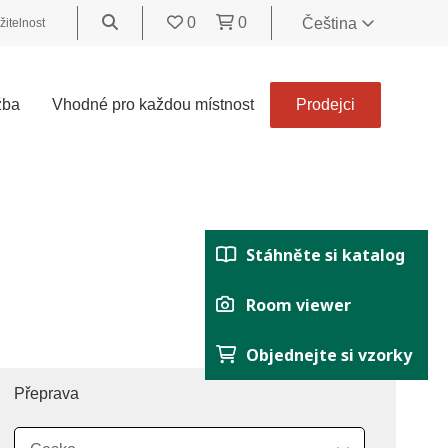
0
0
Čeština
žitelnost
World
United
žba
Vhodné pro každou místnost
Prodejci
Kingdom
Polski
België
Belgique
Nederland
Stáhněte si katalog
Français
Deutsch
Room viewer
Español
Objednejte si vzorky
Italiano
Svenska
Přeprava
Suomi
Čeština