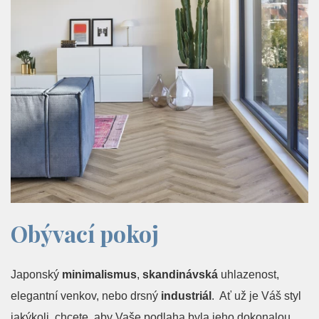
Obývací pokoj
Japonský
minimalismus
,
skandinávská
uhlazenost,
elegantní venkov, nebo drsný
industriál
. Ať už je Váš styl
jakýkoli, chcete, aby Vaše podlaha byla jeho dokonalou