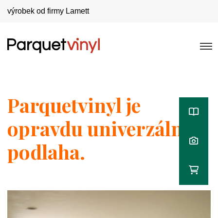
výrobek od firmy Lamett
Parquetvinyl je
opravdu univerzální
podlaha.