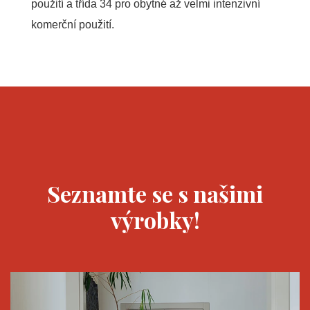
použití a třída 34 pro obytné až velmi intenzivní
komerční použití.
Seznamte se s našimi
výrobky!