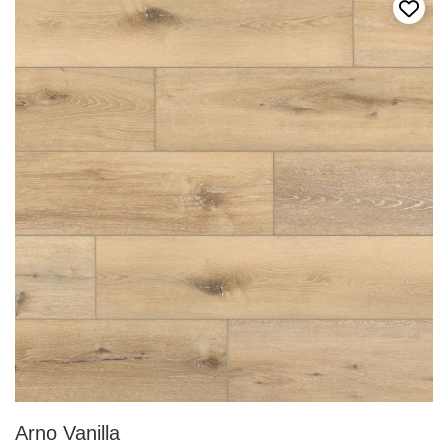
Přida
Arno Vanilla