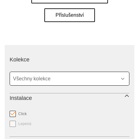
Příslušenství
filter
Kolekce
Instalace
Click
Lepená