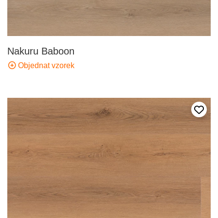
Nakuru Baboon
Objednat vzorek
Přida