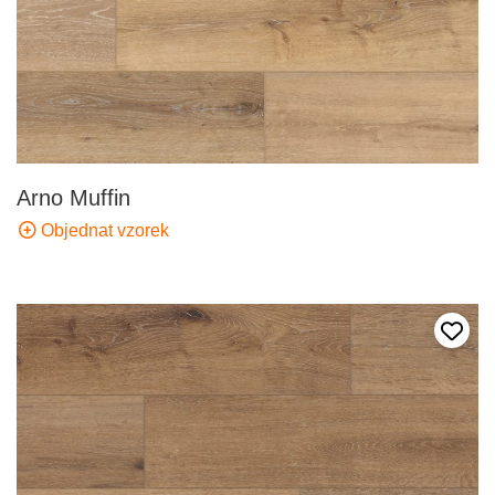
Arno Muffin
Objednat vzorek
Přida