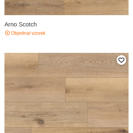
Arno Scotch
Objednat vzorek
Přida