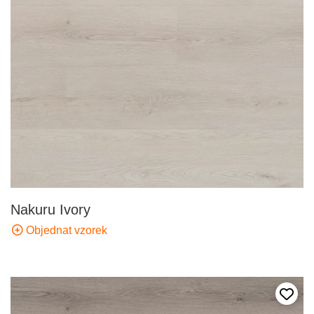
Nakuru Ivory
Objednat vzorek
Přida