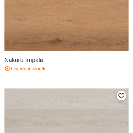
Nakuru Impala
Objednat vzorek
Přida