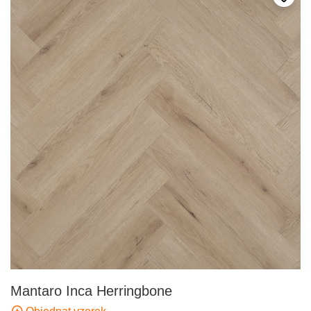
Přida
Mantaro Inca Herringbone