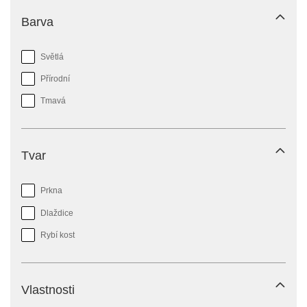
Barva
Světlá
Přírodní
Tmavá
Tvar
Prkna
Dlaždice
Rybí kost
Vlastnosti