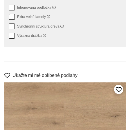
Integrovaná podložka
Extra velké lamely
Synchronní struktura dřeva
Výrazná drážka
Ukažte mi mé oblíbené podlahy
Přida