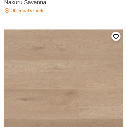
Nakuru Savanna
Objednat vzorek
Přida