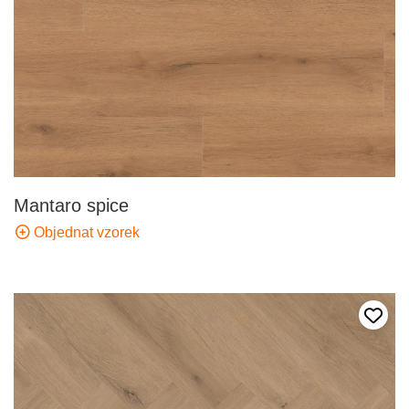
Mantaro spice
Objednat vzorek
Přida