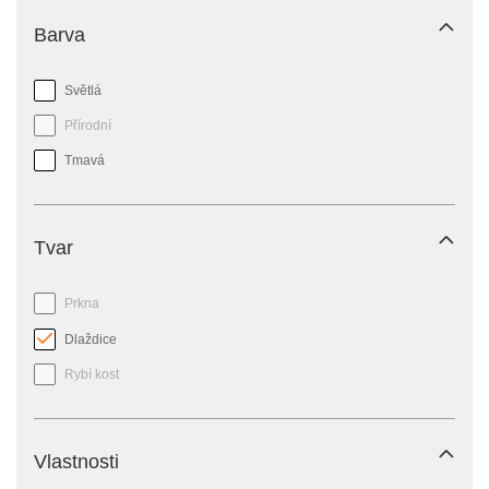
Barva
Světlá
Přírodní
Tmavá
Tvar
Prkna
Dlaždice
Rybí kost
Vlastnosti