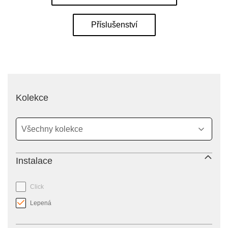
Příslušenství
filter
Kolekce
Instalace
Click
Lepená