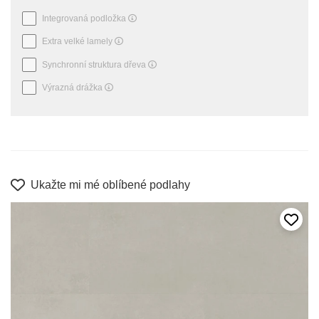
Integrovaná podložka
Extra velké lamely
Synchronní struktura dřeva
Výrazná drážka
Ukažte mi mé oblíbené podlahy
Přida