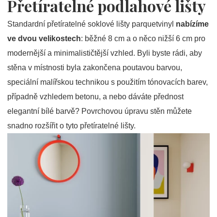
Přetíratelné podlahové lišty
Standardní přetíratelné soklové lišty parquetvinyl
nabízíme
ve dvou velikostech
: běžné 8 cm a o něco nižší 6 cm pro
modernější a minimalističtější vzhled. Byli byste rádi, aby
stěna v místnosti byla zakončena poutavou barvou,
speciální malířskou technikou s použitím tónovacích barev,
případně vzhledem betonu, a nebo dáváte přednost
elegantní bílé barvě? Povrchovou úpravu stěn můžete
snadno rozšířit o tyto přetíratelné lišty.