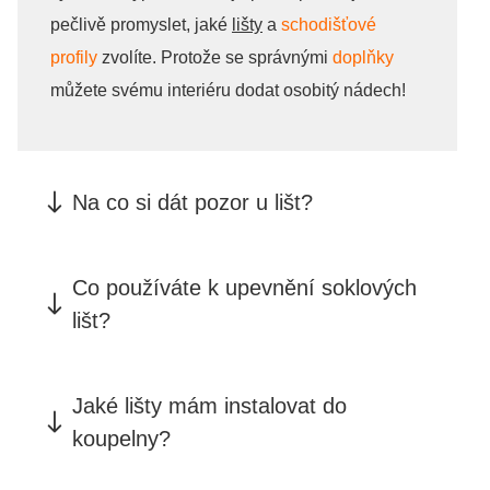
pečlivě promyslet, jaké
lišty
a
schodišťové
profily
zvolíte. Protože se správnými
doplňky
můžete svému interiéru dodat osobitý nádech!
Na co si dát pozor u lišt?
Co používáte k upevnění soklových
povrchovou
lišt?
úpravu stěn
Jaké lišty mám instalovat do
obvykle lepí na stěnu
koupelny?