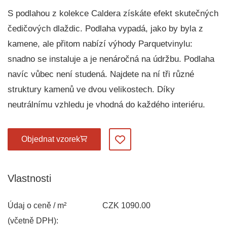
S podlahou z kolekce Caldera získáte efekt skutečných
čedičových dlaždic. Podlaha vypadá, jako by byla z
kamene, ale přitom nabízí výhody Parquetvinylu:
snadno se instaluje a je nenáročná na údržbu. Podlaha
navíc vůbec není studená. Najdete na ní tři různé
struktury kamenů ve dvou velikostech. Díky
neutrálnímu vzhledu je vhodná do každého interiéru.
Objednat vzorek
Přidat do oblíbených
Vlastnosti
Údaj o ceně / m²
CZK 1090.00
(včetně DPH):