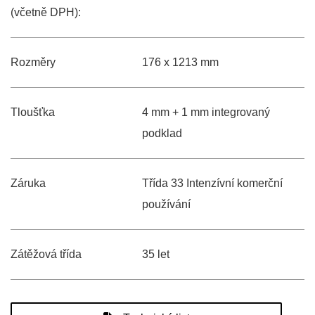
(včetně DPH):
Rozměry
176 x 1213 mm
Tloušťka
4 mm + 1 mm integrovaný
podklad
Záruka
Třída 33 Intenzívní komerční
používání
Zátěžová třída
35 let